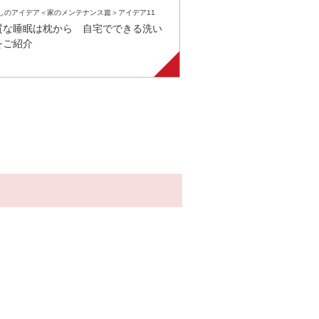
しのアイデア＜家のメンテナンス篇＞アイデア11
質な睡眠は枕から 自宅でできる洗い
をご紹介