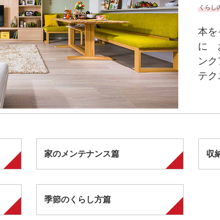
くらし
本を
に 
ンク
テク
家のメンテナンス篇
収
季節のくらし方篇