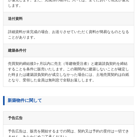
が優先します。また、完成済の物件については、全てにおいて現況が優先
します。
送付資料
詳細資料が未完成の場合、お送りさせていただく資料が簡易なものとなる
ことがあります。
建築条件付
売買契約締結後3ヶ月以内に売主（等建物受注者）と建築請負契約を締結
することを条件に販売いたします。この期間内に建築しないことが確定し
た時または建築請負契約が成立しなかった場合には、土地売買契約は白紙
となり、受領した金員は無利息で全額お返しします。
新築物件に関して
予告広告
予告広告は、販売を開始するまでの間は、契約又は予約の受付は一切でき
ません。あらかじめご了承ください。