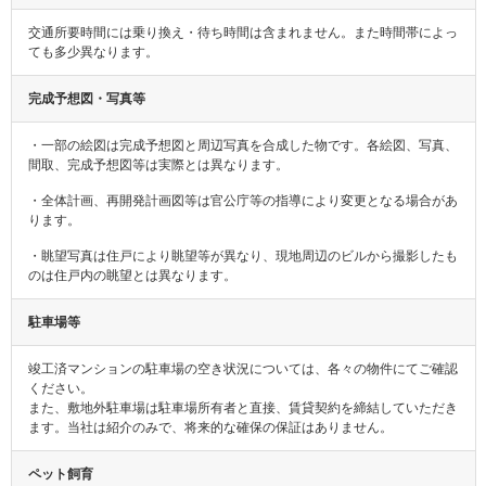
交通所要時間には乗り換え・待ち時間は含まれません。また時間帯によっ
ても多少異なります。
完成予想図・写真等
・一部の絵図は完成予想図と周辺写真を合成した物です。各絵図、写真、
間取、完成予想図等は実際とは異なります。
・全体計画、再開発計画図等は官公庁等の指導により変更となる場合があ
ります。
・眺望写真は住戸により眺望等が異なり、現地周辺のビルから撮影したも
のは住戸内の眺望とは異なります。
駐車場等
竣工済マンションの駐車場の空き状況については、各々の物件にてご確認
ください。
また、敷地外駐車場は駐車場所有者と直接、賃貸契約を締結していただき
ます。当社は紹介のみで、将来的な確保の保証はありません。
ペット飼育