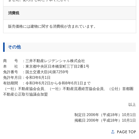
消費税
販売価格には建物に関する消費税が含まれています。
その他
商 号
：
三井不動産レジデンシャル株式会社
本 社
：
東京都中央区日本橋室町三丁目2番1号
免許番号
：
国土交通大臣(4)第7259号
免許年月日
：
令和3年6月1日
有効期間
：
令和3年6月2日から令和8年6月1日まで
（一社）不動産協会会員、（一社）不動産流通経営協会会員、（公社）首都圏
不動産公正取引協議会加盟
以上
制定日 2006年（平成18年）10月1日
掲載日 2006年（平成18年）10月1日