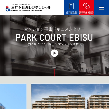
メ
資料請求
建替え相談
マンション再生ドキュメンタリー
PARK COURT EBISU
恵比寿フラワーホーム マンション建替え
scroll