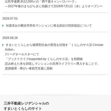
公民学連携 約12,000㎡の「西千葉キャンパスパーク」
―2027年春のまちびらきに先駆けて2026年7月1日（水）よりオープンー
2026.07.01
分譲済みの横浜市所在マンションに係る訴訟の控訴提起について
2026.06.26
すまいとくらしから循環型社会の実現を目指す「くらしのサス活 Circular
Action」
Jリーグオールスターにて
「ブックドライブsupported by くらしのサス活」を初開催
読み終えた本を回収しマンションの共用ライブラリへ導入することで、
資源循環・障がい者就労支援に貢献
三井不動産レジデンシャルの
すまいとくらしのサイト