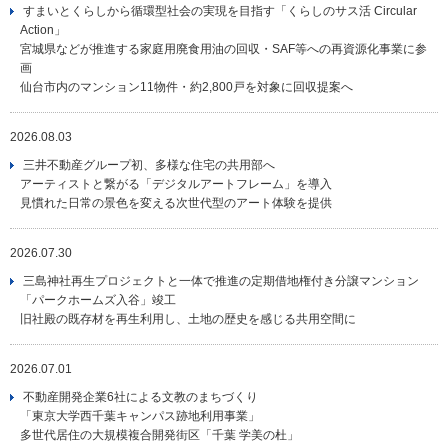
すまいとくらしから循環型社会の実現を目指す「くらしのサス活 Circular
Action」
宮城県などが推進する家庭用廃食用油の回収・SAF等への再資源化事業に参
画
仙台市内のマンション11物件・約2,800戸を対象に回収提案へ
2026.08.03
三井不動産グループ初、多様な住宅の共用部へ
アーティストと繋がる「デジタルアートフレーム」を導入
見慣れた日常の景色を変える次世代型のアート体験を提供
2026.07.30
三島神社再生プロジェクトと一体で推進の定期借地権付き分譲マンション
「パークホームズ入谷」竣工
旧社殿の既存材を再生利用し、土地の歴史を感じる共用空間に
2026.07.01
不動産開発企業6社による文教のまちづくり
「東京大学西千葉キャンパス跡地利用事業」
多世代居住の大規模複合開発街区「千葉 学美の杜」