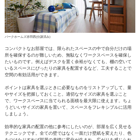
パークホームズ赤羽西(分譲済み)
コンパクトなお部屋では、限られたスペースの中で自分だけの場
所を確保するのが難しいため、無駄なくワークスペースを確保し
たいものです。例えばデスクを置く余裕がなくても、棚の空いて
いるスペースにぴったりの家具を配置するなど、工夫することで
空間の有効活用ができます。
ポイントは家具を選ぶときに必要なものをリストアップして、量
やサイズを把握しておくこと。適切なサイズの家具を選ぶこと
で、ワークスペースに当てられる面積を最大限に使えます。ちょ
うどいいサイズの家具を置いて、スペースをフレキシブルに活用
しましょう。
効率的な家具の配置の他に参考にしたいのが、部屋を広く見せる
テクニックです。全ての壁ではなく一面だけ壁紙を変えたり、色
をつけたりすれば部屋の表情に変化が生まれ、広がりを感じられ