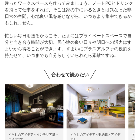
違ったワークスペースを作ってみましょう。ノートPCとドリンク
を持って仕事をすれば、そこは家の中にいるときとは異なった非
日常の空間。心地良い風を感じながら、いつもより集中できるか
もしれません。
忙しい毎日を送るからこそ、たまにはプライベートスペースで自
分と向き合う時間が大切。居心地の良い日々や明日への活力はす
まいから得ることができます。すまいにプラスアルファの役割を
持たせて、いつまでも自分らしくいられたら素敵ですね。
合わせて読みたい
くらしのアイデア＜インテリア篇＞
くらしのアイデア＜収納篇＞アイデ
すま
アイデア2
ア1
vol.4