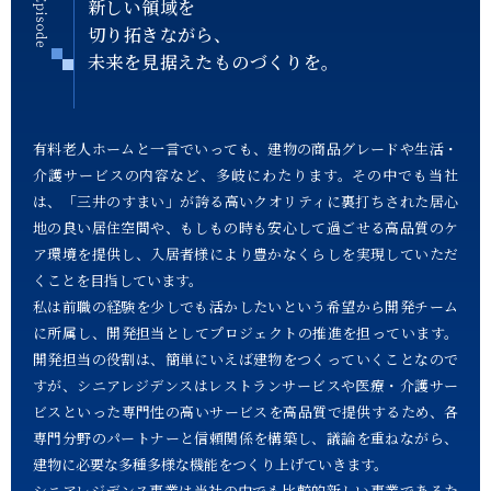
新しい領域を
切り拓きながら、
未来を見据えたものづくりを。
有料老人ホームと一言でいっても、建物の商品グレードや生活・
介護サービスの内容など、多岐にわたります。その中でも当社
は、「三井のすまい」が誇る高いクオリティに裏打ちされた居心
地の良い居住空間や、もしもの時も安心して過ごせる高品質のケ
ア環境を提供し、入居者様により豊かなくらしを実現していただ
くことを目指しています。
私は前職の経験を少しでも活かしたいという希望から開発チーム
に所属し、開発担当としてプロジェクトの推進を担っています。
開発担当の役割は、簡単にいえば建物をつくっていくことなので
すが、シニアレジデンスはレストランサービスや医療・介護サー
ビスといった専門性の高いサービスを高品質で提供するため、各
専門分野のパートナーと信頼関係を構築し、議論を重ねながら、
建物に必要な多種多様な機能をつくり上げていきます。
シニアレジデンス事業は当社の中でも比較的新しい事業であるた