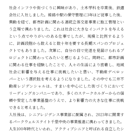
社会インフラや街づくりに興味があり、土木学科を卒業後、鉄道
会社に入社しました。線路や駅の保守管理に3年ほど従事した後、
異動を経て、都市計画に関わる連続立体交差事業に施工管理とい
う立場で携わりました。これは社会に大きなインパクトを与える
という点でやりがいのある仕事でしたが、規模と比例するよう
に、計画段階から数えると数十年を要する長期スパンのプロジェ
クトでもありました。次第に、自分の目で完遂を見届けられるプ
ロジェクトに関わってみたいと感じるように。同時に、都市計画
に関わる仕事を経験したことで、人々の生活により密着し、地域
社会に影響を与える仕事に挑戦したいと思い、不動産デベロッ
パーという選択肢を考えるようになりました。その中でも三井不
動産レジデンシャルは、すまいを中心にした街づくりにおいて
リーディングカンパニーであり、多くのステークホルダーからの信
頼や安定した事業基盤のうえで、より影響力の大きな仕事に挑戦
できると考えました。
入社後は、シニアレジデンス事業部に配属され、2023年に開業す
るパークウェルステイト千里中央の事業推進に携わってきました。
人生100年時代といわれ、アクティブシニアと呼ばれる自立したシ