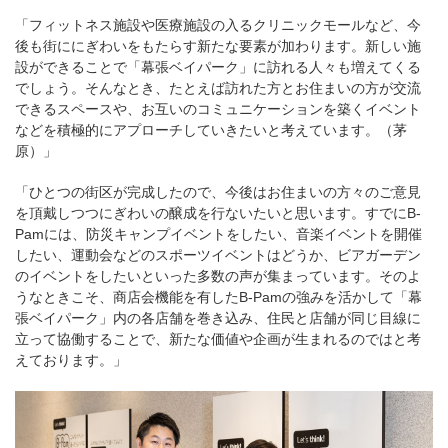
「フィットネス施設や医療施設の入るクリニックモールなど、今
後も街ににぎわいをもたらす新たな要素が加わります。新しい施
設ができることで「幕張ベイパーク」に訪れる人々も増えてくる
でしょう。そんなとき、たとえば訪れた方とお住まいの方が交流
できるスペースや、お互いのコミュニケーションを築くイベント
などを積極的にアプローチしていきたいと考えています。（茅
原）」
「ひとつの街区が完成したので、今後はお住まいの方々のご意見
を頂戴しつつにぎわいの醸成を行ないたいと思います。すでにB-
Pamには、防災キャンプイベントをしたい、音楽イベントを開催
したい、運動会などのスポーツイベントはどうか、ビアガーデン
のイベントをしたいといった多数の声が集まっています。そのよ
うなときこそ、商店会機能を有したB-Pamの強みを活かして「幕
張ベイパーク」内の各店舗を巻き込み、住民と店舗が同じ目線に
立って協働することで、新たな価値や企画が生まれるのではと考
えております。」