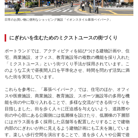
日常のお買い物に便利なショッピング施設「イオンスタイル幕張ベイパーク」
にぎわいを生むためのミクストユースの街づくり
ポートランドでは、アクティビティを結びつける建物計画や、住
宅、商業施設、オフィス、教育施設等の複数の機能を採り入れた
「ミクストユース」という街づくり手法が採用されています。こ
のような工夫で昼夜間人口を平準化させ、時間を問わず活気に満
ちた街を実現しています。
これらを参考に、「幕張ベイパーク」では、住宅のほか、オフィ
スや医療施設、商業施設、教育施設、スポーツ施設等の多用な機
能を街の中に取り入れることで、多様な交流ができる街づくりを
目指しました。街を歩く人々に圧迫感を与えないよう、道路際や
街の中心部にある公園側には低層棟を設けたり、低層棟の下層部
にはガラス面を多く採用した店舗等を配置したりすることで建物
内部のにぎわいが外に見えるよう建物計画にも工夫を施していま
す。楽しい歩行空間を演出することで、道を歩く人々や公園で遊