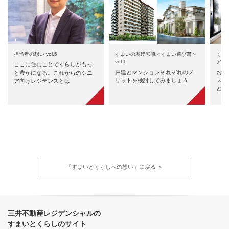
担当者の想い vol.5
すまいの基礎知識＜すまい選び篇＞
くら
vol.1
アイ
ここに住むことでくらしがもっ
戸建とマンションそれぞれのメ
おし
と豊かになる。これからのシニ
リットを検討してみましょう
スを
ア向けレジデンスとは
とは
「すまいとくらしへの想い」に戻る ＞
三井不動産レジデンシャルの
すまいとくらしのサイト