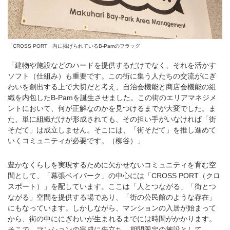
「CROSS PORT」内に掲げられているB-Pamのフラッグ
「建物や施設などのハードを提供するだけでなく、それを活かす
ソフト（仕組み）も重要です。この街に集う人たちの交流がにぎ
わいを創出する上で大切だと考え、自治会機能と商店会機能の組
織を内包したB-Pamを誕生させました。この街のエリアマネジメ
ントにおいて、何が正解なのかを見つけるまでが大変でした。ま
た、単に組織だけが形成されても、その担い手がいなければ「街
そだて」は成立しません。そこには、「街そだて」を推し進めて
いくコミュニティが必要です。（柳谷）」
豊かなくらしを実現するために欠かせないコミュニティを育む空
間として、「幕張ベイパーク」の中心には「CROSS PORT（クロ
スポート）」を配しています。ここは「人とつながる」「街とつ
ながる」空間を提供する場であり、「街の公民館のような存在」
にもなっています。しかしながら、マンションの入居が始まって
から、街の中ににぎわいが生まれるまでには時間がかかります。
そこで、マンションの完成に先立ち、期間限定の施設として