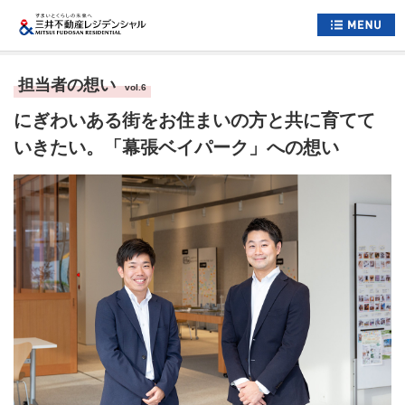
ホーム
担当者の想い
vol.6
すまいについて
にぎわいある街をお住まいの方と共に育てて
くらしについて
いきたい。「幕張ベイパーク」への想い
すまいとくらしへの想い
企業情報
採用情報
住まい情報総合サイト
お問い合わせ
サイトマップ
公式アカウント一覧