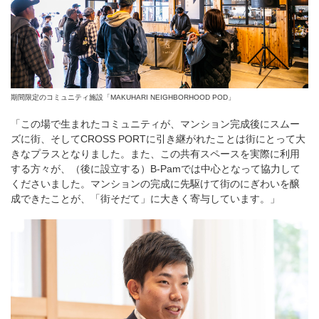
期間限定のコミュニティ施設「MAKUHARI NEIGHBORHOOD POD」
「この場で生まれたコミュニティが、マンション完成後にスムー
ズに街、そしてCROSS PORTに引き継がれたことは街にとって大
きなプラスとなりました。また、この共有スペースを実際に利用
する方々が、（後に設立する）B-Pamでは中心となって協力して
くださいました。マンションの完成に先駆けて街のにぎわいを醸
成できたことが、「街そだて」に大きく寄与しています。」