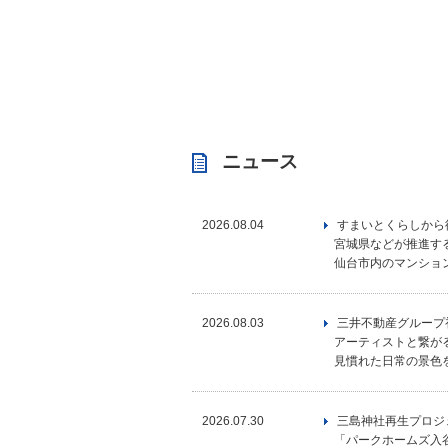
ニュース
2026.08.04
すまいとくらしから循環
宮城県などが推進す
仙台市内のマンション
2026.08.03
三井不動産グループ
アーティストと繋が
見慣れた日常の景色
2026.07.30
三島神社再生プロジ
「パークホームズ入