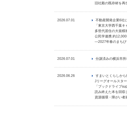
旧社殿の既存材を再
2026.07.01
不動産開発企業6社
「東京大学西千葉キ
多世代居住の大規模
公民学連携 約12,
―2027年春のまち
2026.07.01
分譲済みの横浜市所
2026.06.26
すまいとくらしから循環
Jリーグオールスタ
「ブックドライブsup
読み終えた本を回収
資源循環・障がい者