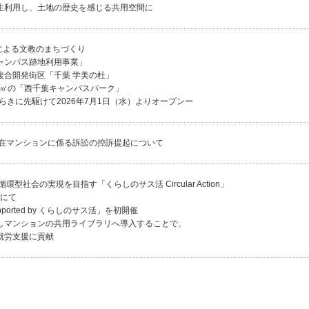
生利用し、土地の歴史を感じる共用空間に
による文教のまちづくり
ャンパス跡地利用事業」
複合開発街区「千葉 学美の杜」
000㎡の「西千葉キャンパスパーク」
びらきに先駆けて2026年7月1日（水）よりオープンー
在マンションに係る訴訟の控訴提起について
型社会の実現を目指す「くらしのサス活 Circular Action」
ーにて
ported by くらしのサス活」を初開催
しマンションの共用ライブラリへ導入することで、
就労支援に貢献