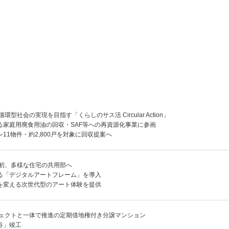
型社会の実現を目指す「くらしのサス活 Circular Action」
る家庭用廃食用油の回収・SAF等への再資源化事業に参画
11物件・約2,800戸を対象に回収提案へ
初、多様な住宅の共用部へ
る「デジタルアートフレーム」を導入
を変える次世代型のアート体験を提供
ェクトと一体で推進の定期借地権付き分譲マンション
谷」竣工