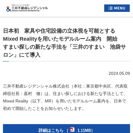
ホーム
日本初 家具や住宅設備の立体視を可能とする
すまいについて
Mixed Realityを用いたモデルルーム案内 開始
すまい探しの新たな手法を「三井のすまい 池袋サ
くらしについて
ロン」にて導入
すまいとくらしへの想い
企業情報
2024.05.09
採用情報
三井不動産レジデンシャル株式会社（本社：東京都中央区、代表取
締役社長：嘉村 徹）は、住まい探しにおける新たな手法として、
住まい情報総合サイト
Mixed Reality（以下、MR）を用いたモデルルーム案内を、日本で
初めて開始したことをお知らせいたします。
お問い合わせ
サイトマップ
公式アカウント一覧
詳細はこちら
［
1.11MB］