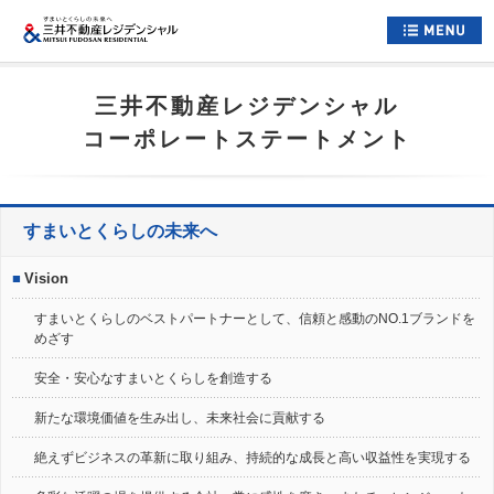
ホーム
三井不動産レジデンシャル
すまいについて
コーポレートステートメント
くらしについて
すまいとくらしへの想い
すまいとくらしの未来へ
企業情報
■
Vision
採用情報
すまいとくらしのベストパートナーとして、信頼と感動のNO.1ブランドを
めざす
住まい情報総合サイト
安全・安心なすまいとくらしを創造する
お問い合わせ
新たな環境価値を生み出し、未来社会に貢献する
サイトマップ
公式アカウント一覧
絶えずビジネスの革新に取り組み、持続的な成長と高い収益性を実現する