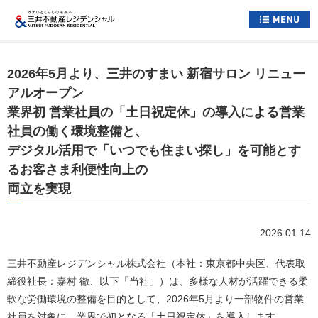
ホーム
2026年5月より、三井のすまい 新宿サロン リニュー
すまいについて
アルオープン
業界初 営業社員の「土日祝定休」の導入による営業
くらしについて
社員の働く環境整備と、
すまいとくらしへの想い
デジタル活用で「いつでも住まい探し」を可能とす
るお客さま利便性向上の
企業情報
両立を実現
採用情報
2026.01.14
住まい情報総合サイト
お問い合わせ
三井不動産レジデンシャル株式会社（本社：東京都中央区、代表取
サイトマップ
締役社長：嘉村 徹、以下「当社」）は、多様な人材が活躍できる柔
公式アカウント一覧
軟な労働環境の整備を目的として、2026年5月より一部物件の営業
社員を対象に、業界で初となる「土日祝定休」を導入します。