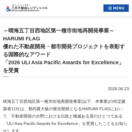
ホーム
～晴海五丁目西地区第一種市街地再開発事業～
すまいについて
HARUMI FLAG
優れた不動産開発・都市開発プロジェクトを表彰す
くらしについて
る国際的なアワード
すまいとくらしへの想い
「2026 ULI Asia Pacific Awards for Excellence」
を受賞
企業情報
採用情報
2026.06.23
住まい情報総合サイト
晴海五丁目西地区第一種市街地再開発事業(以下、本事業)の特定建
お問い合わせ
築者11社は、都内最大級の複合開発となるHARUMI FLAGにおい
サイトマップ
て、不動産開発の分野における伝統と権威ある賞のひとつである
公式アカウント一覧
「ULI Asia Pacific Awards for Excellence」を受賞したことをお知ら
せします。