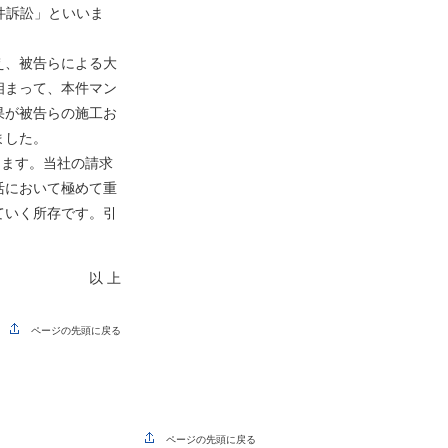
件訴訟」といいま
え、被告らによる大
相まって、本件マン
果が被告らの施工お
ました。
ります。当社の請求
活において極めて重
ていく所存です。引
以 上
ページの先頭に戻る
ページの先頭に戻る