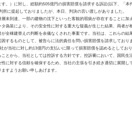
ます。）に対し、総額約505億円の損害賠償を請求する訴訟(以下、「本
裁判所に提起しておりましたが、本日、判決の言い渡しがありました。
層未到達、一部の建物の沈下といった客観的瑕疵が存在することに加
ータ偽装により、その安全性に対する重大な疑義が生じた結果、両者が
者が全棟建替えの判断を余儀なくされた事案です。当社は、これらの結
起因するものとして、被告らに法的責任を問い損害賠償を請求しており
社が当社に対し約13億円の支払いに限って損害賠償を認めるとしてお
ることから、当社としては控訴する方針です。控訴審において、国民生
全性に対する信頼を確保するため、当社の主張を引き続き適切に展開し
りますようお願い申しあげます。