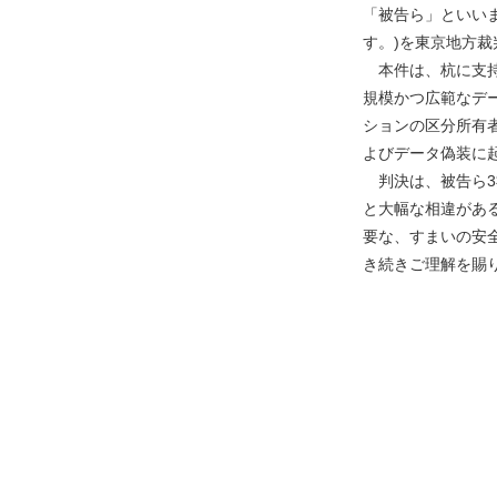
「被告ら」といい
す。)を東京地方
本件は、杭に支持
規模かつ広範なデ
ションの区分所有
よびデータ偽装に
判決は、被告ら3
と大幅な相違があ
要な、すまいの安
き続きご理解を賜