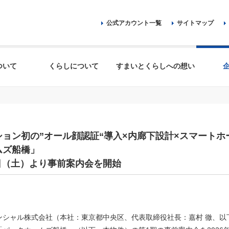
公式アカウント一覧
サイトマップ
ついて
くらしについて
すまいとくらしへの想い
ョン初の”オール顔認証“導入×内廊下設計×スマートホ
ムズ船橋」
13日（土）より事前案内会を開始
ンシャル株式会社（本社：東京都中央区、代表取締役社長：嘉村 徹、以