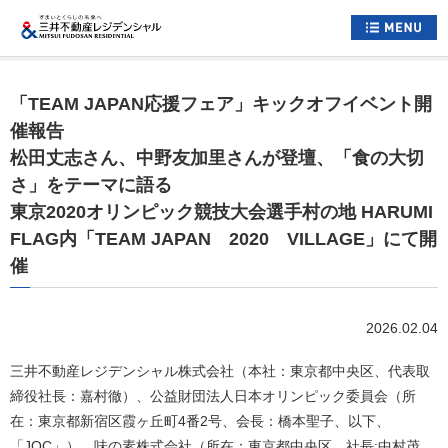
ホーム
「TEAM JAPAN応援フェア」キックオフイベント開
すまいについて
催報告
松田丈志さん、中野友加里さんが登壇、「食の大切
くらしについて
さ」をテーマに語る
すまいとくらしへの想い
東京2020オリンピック競技大会選手村の地 HARUMI
FLAG内「TEAM JAPAN 2020 VILLAGE」にて開
企業情報
催
採用情報
2026.02.04
住まい情報総合サイト
お問い合わせ
三井不動産レジデンシャル株式会社（本社：東京都中央区、代表取
サイトマップ
締役社長：嘉村徹）、公益財団法人日本オリンピック委員会（所
公式アカウント一覧
在：東京都新宿区霞ヶ丘町4番2号、会長：橋本聖子、以下、
「JOC」）、味の素株式会社（所在：東京都中央区、社長:中村茂