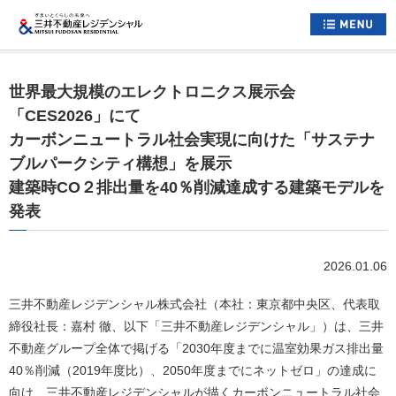
ホーム
世界最大規模のエレクトロニクス展示会
すまいについて
「CES2026」にて
カーボンニュートラル社会実現に向けた「サステナ
くらしについて
ブルパークシティ構想」を展示
すまいとくらしへの想い
建築時CO２排出量を40％削減達成する建築モデルを
発表
企業情報
採用情報
2026.01.06
住まい情報総合サイト
三井不動産レジデンシャル株式会社（本社：東京都中央区、代表取
お問い合わせ
締役社長：嘉村 徹、以下「三井不動産レジデンシャル」）は、三井
サイトマップ
不動産グループ全体で掲げる「2030年度までに温室効果ガス排出量
公式アカウント一覧
40％削減（2019年度比）、2050年度までにネットゼロ」の達成に
向け、三井不動産レジデンシャルが描くカーボンニュートラル社会