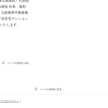
：東京都港区／代表取
締役 社長：嘉村
、日鉄興和不動産株
丁目住宅マンション
せいたします。
ページの先頭に戻る
ページの先頭に戻る
ィア ガイドライン