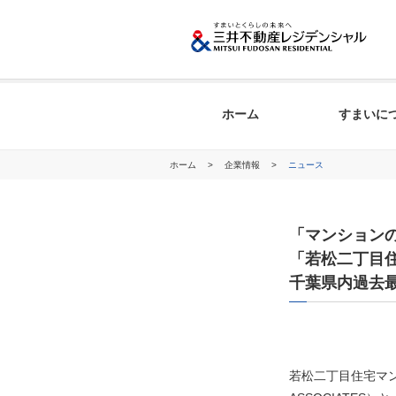
ホーム
すまいに
ホーム
>
企業情報
>
ニュース
「マンション
「若松二丁目
千葉県内過去最
若松二丁目住宅マン