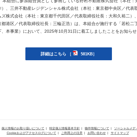
S）と、本組合に参加組合員として参画している野村不動産株式会社（本社
作）、三井不動産レジデンシャル株式会社（本社：東京都中央区／代表取
ムズ株式会社（本社：東京都千代田区／代表取締役社長：大和久裕二）
京都港区／代表取締役社長：三輪正浩）は、本組合が施行する「若松二
、本事業）において、2025年10月31日に着工しましたことをお知ら
詳細はこちら
［
581KB］
個人情報のお取り扱いについて
特定個人情報基本方針
物件情報について
ソーシャルメデ
Cookieおよびアクセスログについて
ご利用上の注意
お問い合わせ
サイトマップ