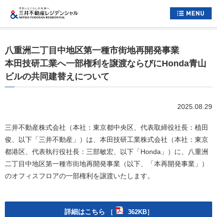
ホーム
八重洲二丁目中地区第一種市街地再開発事業
すまいについて
本田技研工業へ一部権利を譲渡ならびにHonda青山
ビルの共同建替えについて
くらしについて
すまいとくらしへの想い
2025.08.29
企業情報
三井不動産株式会社（本社：東京都中央区、代表取締役社長：植田
採用情報
俊、以下「三井不動産」）は、本田技研工業株式会社（本社：東京
都港区、代表執行役社長：三部敏宏、以下「Honda」）に、八重洲
住まい情報総合サイト
二丁目中地区第一種市街地再開発事業（以下、「本再開発事業」）
のオフィスフロアの一部権利を譲渡いたします。
お問い合わせ
サイトマップ
公式アカウント一覧
詳細はこちら
［
362KB］