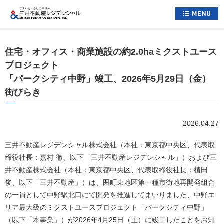
ホーム
住宅・オフィス・商業施設の約2.0haミクストユース
すまいについて
プロジェクト
「パークシティ中野」竣工、2026年5月29日（金）
くらしについて
街びらき
すまいとくらしへの想い
企業情報
2026.04.27
採用情報
三井不動産レジデンシャル株式会社（本社：東京都中央区、代表取
締役社長：嘉村 徹、以下「三井不動産レジデンシャル」）および三
住まい情報総合サイト
井不動産株式会社（本社：東京都中央区、代表取締役社長：植田
俊、以下「三井不動産」）は、囲町東地区第一種市街地再開発組合
お問い合わせ
サイトマップ
の一員として中野駅北口にて開発を推進してまいりました、中野エ
公式アカウント一覧
リア最大級のミクストユースプロジェクト「パークシティ中野」
（以下「本事業」）が2026年4月25日（土）に竣工したことをお知