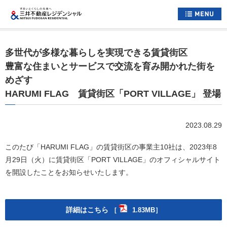
ホーム
多世代が多様な暮らしを実現できる賃貸街区
すまいについて
豊富な住まいとサービスで交流を育み開かれた街を
めざす
くらしについて
HARUMI FLAG 賃貸街区「PORT VILLAGE」 登場
すまいとくらしへの想い
企業情報
2023.08.29
採用情報
このたび「HARUMI FLAG」の賃貸街区の事業主10社は、2023年8
月29日（火）に賃貸街区「PORT VILLAGE」のオフィシャルサイト
住まい情報総合サイト
を開設したことをお知らせいたします。
お問い合わせ
サイトマップ
公式アカウント一覧
詳細はこちら
［
1.83MB］